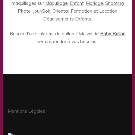
maquillages sur
Maquillage
,
Enfant
,
Mariage
,
Shooting
Photo
,
Jour/Soir
,
Oriental
,
Formation
et
Location
Déguisements Enfants
.
Besoin d’un sculpteur de ballon ? Melvin de
Boby Ballon
sera répondre à vos besoins !
Mentions Légales